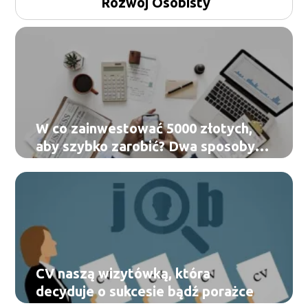
Rozwój Osobisty
W co zainwestować 5000 złotych,
aby szybko zarobić? Dwa sposoby
na miarę XXI wieku
CV naszą wizytówką, która
decyduje o sukcesie bądź porażce