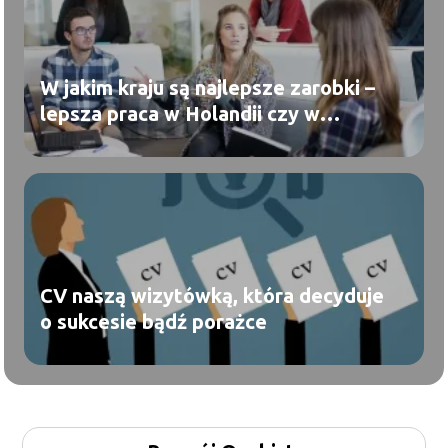
W jakim kraju są najlepsze zarobki –
lepsza praca w Holandii czy w
Niemczech?
CV naszą wizytówką, która decyduje
o sukcesie bądź porażce