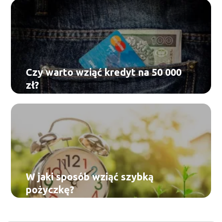
Czy warto wziąć kredyt na 50 000
zł?
W jaki sposób wziąć szybką
pożyczkę?