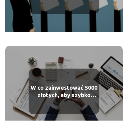
bądź porażce
W co zainwestować 5000
złotych, aby szybko
zarobić? Dwa sposoby na
miarę XXI wieku