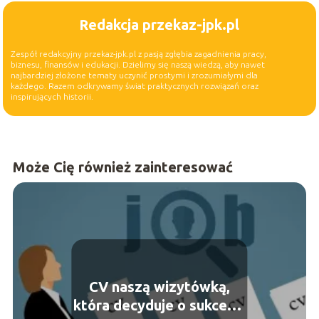
Redakcja przekaz-jpk.pl
Zespół redakcyjny przekaz-jpk.pl z pasją zgłębia zagadnienia pracy,
biznesu, finansów i edukacji. Dzielimy się naszą wiedzą, aby nawet
najbardziej złożone tematy uczynić prostymi i zrozumiałymi dla
każdego. Razem odkrywamy świat praktycznych rozwiązań oraz
inspirujących historii.
Może Cię również zainteresować
CV naszą wizytówką,
która decyduje o sukcesie